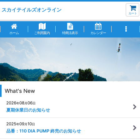
スカイテイルズオンライン
カート
ホーム
ご利用案内
特商法表示
カレンダー
What's New
2026
08
06
年
月
日
夏期休業日のお知らせ
2025
09
10
年
月
日
品番：110 DIA PUMP 終売のお知らせ