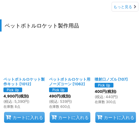
もっと見る
ペットボトルロケット製作用品
ペットボトルロケット製
ペットボトルロケット用
噴射口ノズル
[
107
]
作キット
[
1012
]
ノーズコーン
[
1062
]
400
円
(税別)
4,900
円
(税別)
490
円
(税別)
(
税込
:
440
円
)
(
税込
:
5,390
円
)
(
税込
:
539
円
)
在庫数 300点
在庫数 8点
在庫数 600点
カートに入れる
カートに入れる
カートに入れる