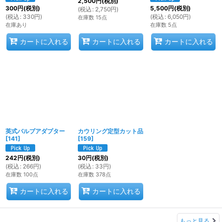
2,500
円
(税別)
300
円
(税別)
5,500
円
(税別)
(
税込
:
2,750
円
)
(
税込
:
330
円
)
(
税込
:
6,050
円
)
在庫数 15点
在庫あり
在庫数 5点
カートに入れる
カートに入れる
カートに入れる
英式バルブアダプター
カウリング定型カット品
[
141
]
[
159
]
242
円
(税別)
30
円
(税別)
(
税込
:
266
円
)
(
税込
:
33
円
)
在庫数 100点
在庫数 378点
カートに入れる
カートに入れる
もっと見る