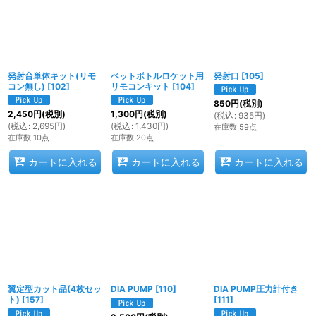
発射台単体キット(リモ
ペットボトルロケット用
発射口
[
105
]
コン無し)
[
102
]
リモコンキット
[
104
]
850
円
(税別)
2,450
円
(税別)
1,300
円
(税別)
(
税込
:
935
円
)
(
税込
:
2,695
円
)
(
税込
:
1,430
円
)
在庫数 59点
在庫数 10点
在庫数 20点
カートに入れる
カートに入れる
カートに入れる
翼定型カット品(4枚セッ
DIA PUMP
[
110
]
DIA PUMP圧力計付き
ト)
[
157
]
[
111
]