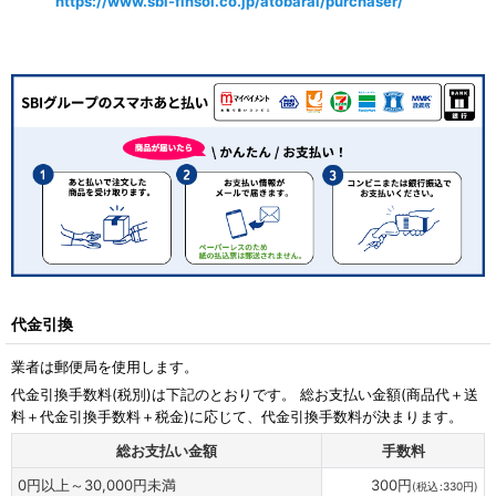
https://www.sbi-finsol.co.jp/atobarai/purchaser/
代金引換
業者は郵便局を使用します。
代金引換手数料
(税別)
は下記のとおりです。 総お支払い金額(商品代＋送
料＋代金引換手数料＋税金)に応じて、代金引換手数料が決まります。
総お支払い金額
手数料
0
円
以上～30,000
円
未満
300
円
(
税込
:
330
円
)