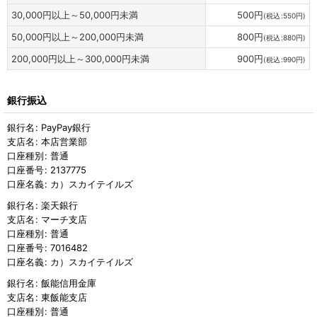
30,000
円
以上～50,000
円
未満
500
円
(
税込
:
550
円
)
50,000
円
以上～200,000
円
未満
800
円
(
税込
:
880
円
)
200,000
円
以上～300,000
円
未満
900
円
(
税込
:
990
円
)
銀行振込
銀行名
:
PayPay銀行
支店名
:
本店営業部
口座種別
:
普通
口座番号
:
2137775
口座名義
:
カ）スカイテイルズ
銀行名
:
楽天銀行
支店名
:
マーチ支店
口座種別
:
普通
口座番号
:
7016482
口座名義
:
カ）スカイテイルズ
銀行名
:
飯能信用金庫
支店名
:
東飯能支店
口座種別
:
普通