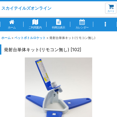
スカイテイルズオンライン
カート
ホーム
ご利用案内
特商法表示
カレンダー
ホーム
>
ペットボトルロケット
>
発射台単体キット(リモコン無し)
発射台単体キット(リモコン無し)
[
102
]