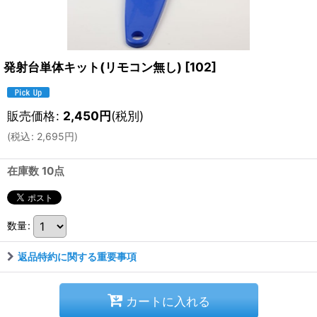
発射台単体キット(リモコン無し)
[
102
]
販売価格
:
2,450
円
(税別)
(
税込
:
2,695
円
)
在庫数 10点
数量
:
返品特約に関する重要事項
カートに入れる