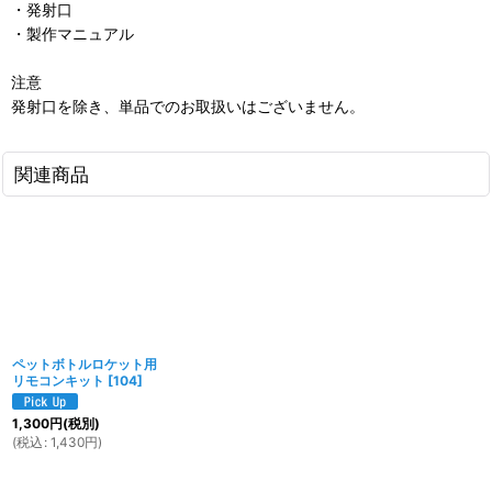
・発射口
・製作マニュアル
注意
発射口を除き、単品でのお取扱いはございません。
関連商品
ペットボトルロケット用
リモコンキット
[
104
]
1,300
円
(税別)
(
税込
:
1,430
円
)